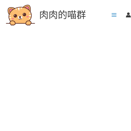
跳
至
肉肉的喵群
主
要
內
容