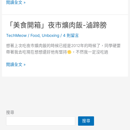
Dji
閱讀全文 »
Osmo
Action3(10bit
VS
「美食開箱」夜市爌肉飯-滷蹄膀
origianl)
TechMeow
/
Food
,
Unboxing
/
4 則留言
想著上次吃夜市爌肉飯的時候已經是2012年的時候了，同學硬要
帶著我去吃現在想想還好他有堅持
，不然我一定沒吃過
「美
閱讀全文 »
食
開
箱」
夜
市
爌
肉
搜尋
飯-
搜尋
滷
蹄