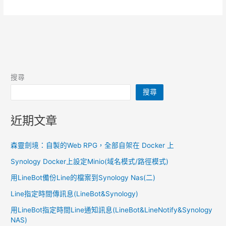
當
勞
優
惠
(玉
兔
迎
搜尋
春
搜尋
優
惠
券)
近期文章
森靈劍境：自製的Web RPG，全部自架在 Docker 上
Synology Docker上設定Minio(域名模式/路徑模式)
用LineBot備份Line的檔案到Synology Nas(二)
Line指定時間傳訊息(LineBot&Synology)
用LineBot指定時間Line通知訊息(LineBot&LineNotify&Synology
NAS)