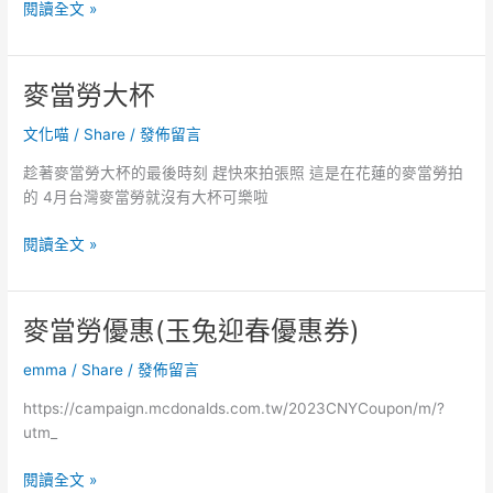
大
閱讀全文 »
甲
媽
祖
麥當勞大杯
遶
境
文化喵
/
Share
/
發佈留言
進
趁著麥當勞大杯的最後時刻 趕快來拍張照 這是在花蓮的麥當勞拍
香
的 4月台灣麥當勞就沒有大杯可樂啦
(三
十
麥
閱讀全文 »
六
當
執
勞
士)
大
麥當勞優惠(玉兔迎春優惠券)
杯
emma
/
Share
/
發佈留言
https://campaign.mcdonalds.com.tw/2023CNYCoupon/m/?
utm_
麥
閱讀全文 »