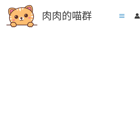
跳
至
肉肉的喵群
主
要
內
容