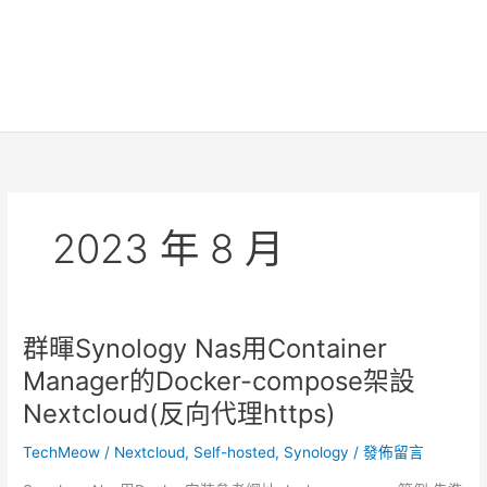
2023 年 8 月
群暉Synology Nas用Container
Manager的Docker-compose架設
Nextcloud(反向代理https)
TechMeow
/
Nextcloud
,
Self-hosted
,
Synology
/
發佈留言