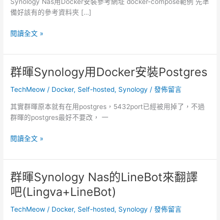
Synology Nas用Docker安裝參考網址 docker-compose範例 先準
備好該有的參考資料夾 […]
群
閱讀全文 »
暉
Synology
Nas
群暉Synology用Docker安裝Postgres
用
Container
TechMeow
/
Docker
,
Self-hosted
,
Synology
/
發佈留言
Manager
其實群暉原本就有在用postgres，5432port已經被用掉了，不過
的
群暉的postgres最好不要改， 一
Docker-
compose
群
閱讀全文 »
架
暉
設
Synology
Nextcloud(反
用
向
群暉Synology Nas的LineBot來翻譯
Docker
代
吧(Lingva+LineBot)
安
理
裝
https)
TechMeow
/
Docker
,
Self-hosted
,
Synology
/
發佈留言
Postgres