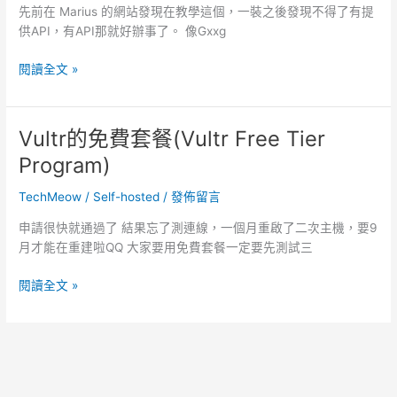
先前在 Marius 的網站發現在教學這個，一裝之後發現不得了有提
供API，有API那就好辦事了。 像Gxxg
群
閱讀全文 »
暉
Synology
Nas
Vultr的免費套餐(Vultr Free Tier
的
Program)
LineBot
來
TechMeow
/
Self-hosted
/
發佈留言
翻
譯
申請很快就通過了 結果忘了測連線，一個月重啟了二次主機，要9
吧
月才能在重建啦QQ 大家要用免費套餐一定要先測試三
(Lingva+LineBot)
Vultr
閱讀全文 »
的
免
費
套
餐