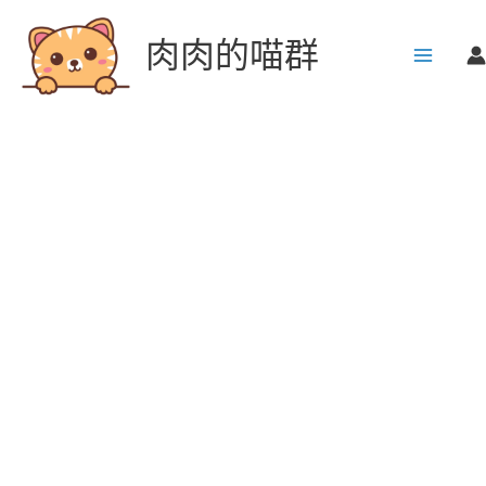
跳
至
肉肉的喵群
主
要
內
容