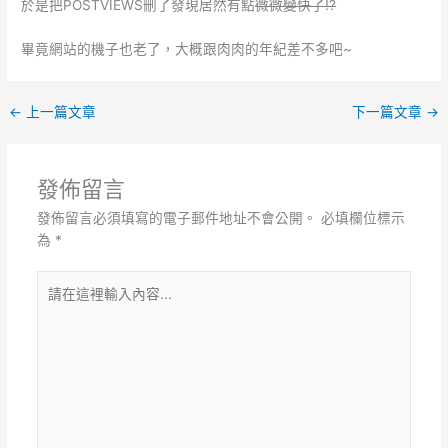
於是把POSTVIEWS刪了發現居然有點
微微變快了!?
畢竟網站的機子也老了，大概跟肉肉的年紀差不多吧~
←
上一篇文章
下一篇文章
→
發佈留言
發佈留言必須填寫的電子郵件地址不會公開。
必填欄位標示
為
*
請
在
這
裡
輸
入
內
容...