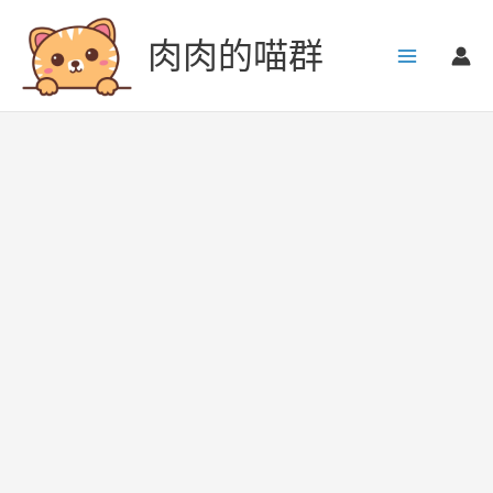
跳
至
肉肉的喵群
主
要
內
容