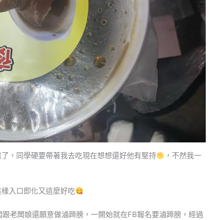
時候了，同學硬要帶著我去吃現在想想還好他有堅持
，不然我一
這樣入口即化又這麼好吃
闆跟老闆娘還願意做滷蹄膀，一開始就在FB報名要滷蹄膀，經過