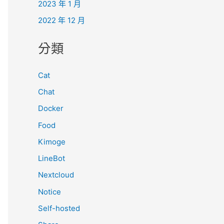
2023 年 1 月
2022 年 12 月
分類
Cat
Chat
Docker
Food
Kimoge
LineBot
Nextcloud
Notice
Self-hosted