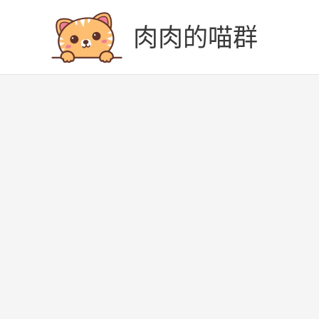
跳
至
肉肉的喵群
主
要
內
容