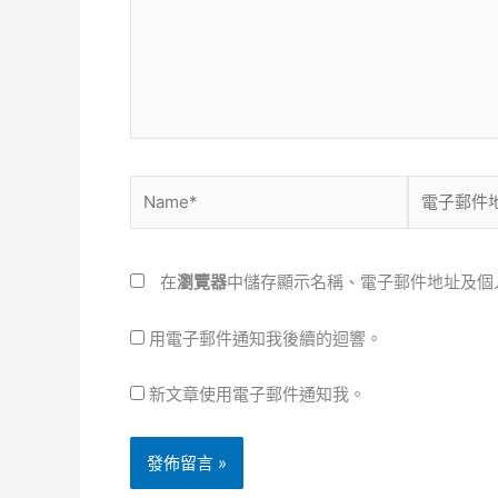
輸
入
內
容...
Name*
電
子
郵
件
在
瀏覽器
中儲存顯示名稱、電子郵件地址及個
地
址
用電子郵件通知我後續的迴響。
*
新文章使用電子郵件通知我。