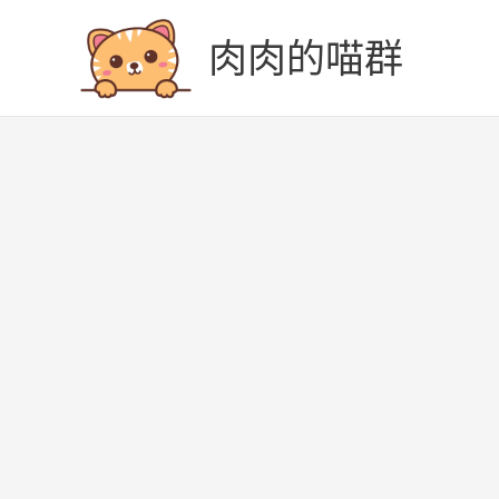
跳
至
肉肉的喵群
主
要
內
容