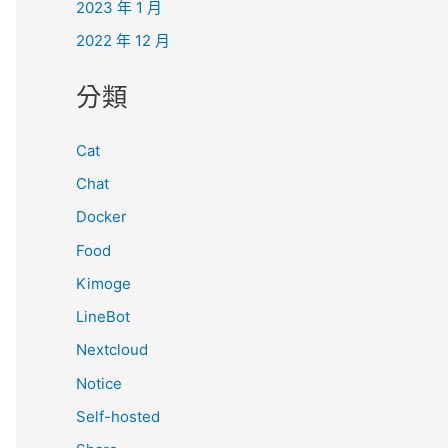
2023 年 1 月
2022 年 12 月
分類
Cat
Chat
Docker
Food
Kimoge
LineBot
Nextcloud
Notice
Self-hosted