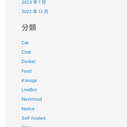
2023 年 1 月
2022 年 12 月
分類
Cat
Chat
Docker
Food
Kimoge
LineBot
Nextcloud
Notice
Self-hosted