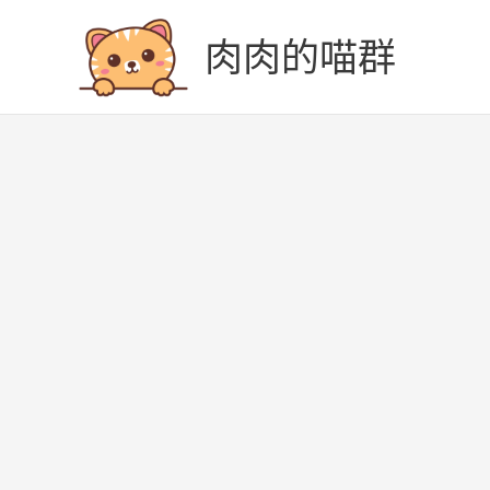
跳
至
肉肉的喵群
主
要
內
容