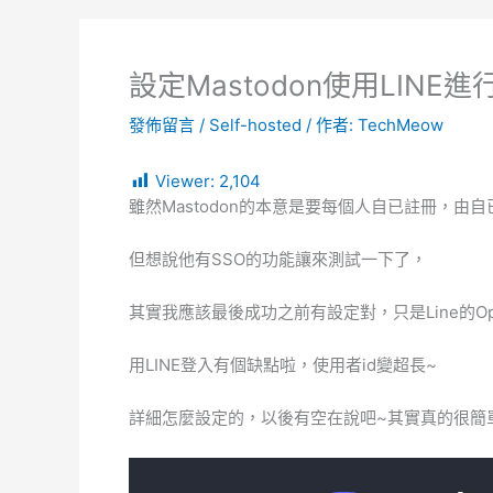
設定Mastodon使用LINE
發佈留言
/
Self-hosted
/ 作者:
TechMeow
Viewer:
2,104
雖然Mastodon的本意是要每個人自已註冊，由
但想說他有SSO的功能讓來測試一下了，
其實我應該最後成功之前有設定對，只是Line的O
用LINE登入有個缺點啦，使用者id變超長~
詳細怎麼設定的，以後有空在說吧~其實真的很簡