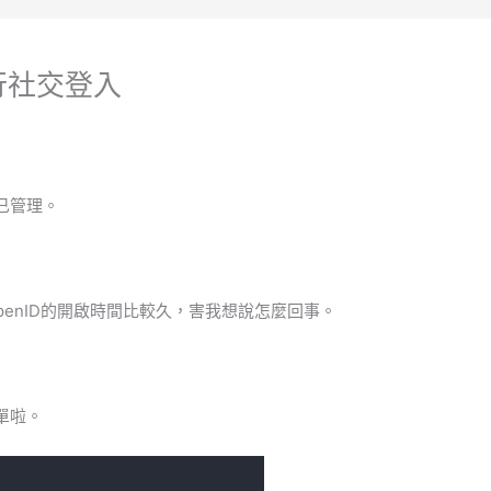
進行社交登入
自已管理。
penID的開啟時間比較久，害我想說怎麼回事。
單啦。