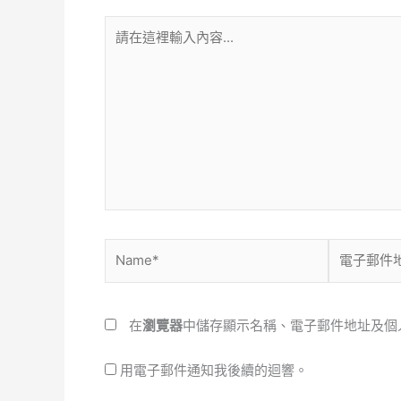
請
在
這
裡
輸
入
內
容...
Name*
電
子
郵
件
在
瀏覽器
中儲存顯示名稱、電子郵件地址及個
地
址
用電子郵件通知我後續的迴響。
*