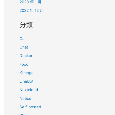
2023 年 1 月
2022 年 12 月
分類
Cat
Chat
Docker
Food
Kimoge
LineBot
Nextcloud
Notice
Self-hosted