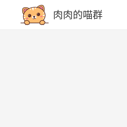
跳
至
肉肉的喵群
主
要
內
容