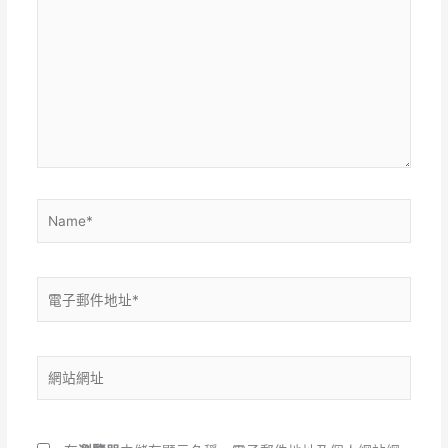
在
這
裡
輸
入
內
容...
Name*
電
子
郵
件
網
地
站
址
網
*
址