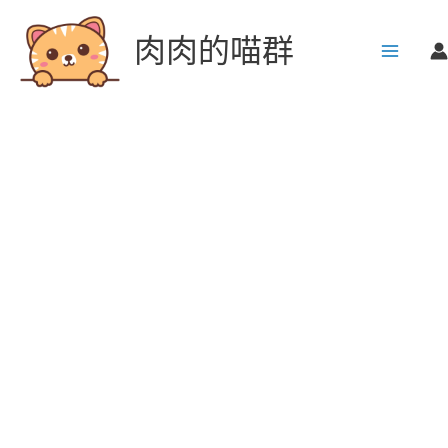
跳
至
肉肉的喵群
主
要
內
容