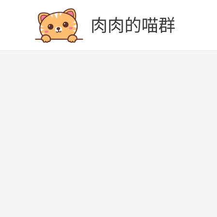
跳
至
肉肉的喵群
主
要
內
容