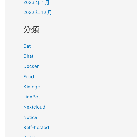
2023 年 1 月
2022 年 12 月
分類
Cat
Chat
Docker
Food
Kimoge
LineBot
Nextcloud
Notice
Self-hosted