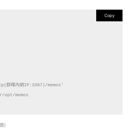
Copy
p(群暉內網IP:3307)/memos'

r/opt/memos

是)