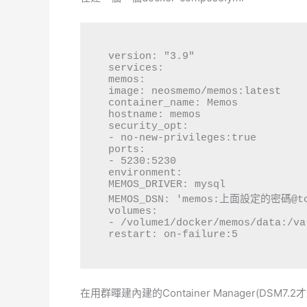
version: "3.9"

services:

memos:

image: neosmemo/memos:latest

container_name: Memos

hostname: memos

security_opt:

- no-new-privileges:true

ports:

- 5230:5230

environment:

MEMOS_DRIVER: mysql

MEMOS_DSN: 'memos:上面設定的密碼@tc
volumes:

- /volume1/docker/memos/data:/va
restart: on-failure:5
在用群暉建內建的Container Manager(DSM7.2才