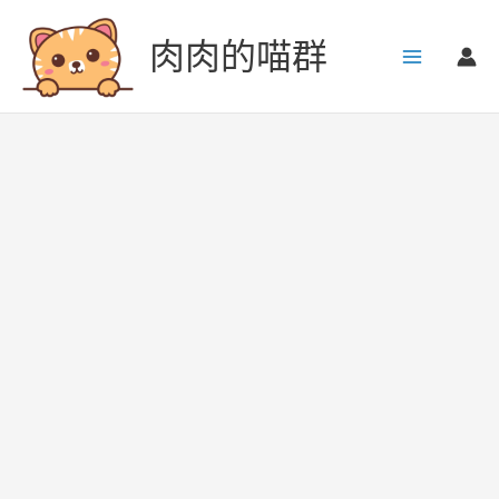
跳
至
肉肉的喵群
主
要
內
容