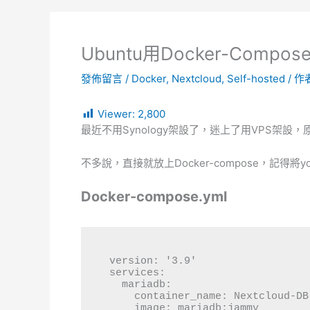
Ubuntu用Docker-Compos
發佈留言
/
Docker
,
Nextcloud
,
Self-hosted
/ 作
Viewer:
2,800
最近不用Synology架設了，迷上了用VPS架設
不多說，直接就放上Docker-compose，記得將yo
Docker-compose.yml
version: '3.9'

services:

  mariadb:

    container_name: Nextcloud-DB

    image: mariadb:jammy
