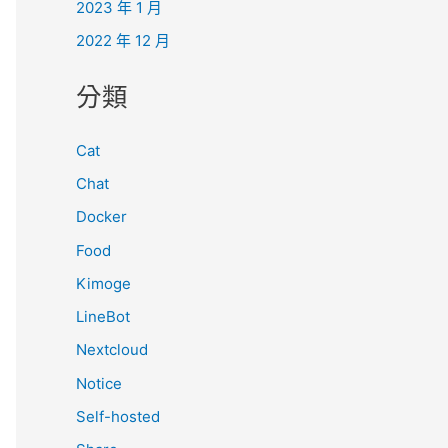
2023 年 1 月
2022 年 12 月
分類
Cat
Chat
Docker
Food
Kimoge
LineBot
Nextcloud
Notice
Self-hosted