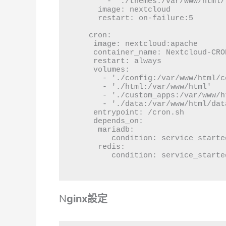
      - './themes:/var/www/html/themes'

    image: nextcloud

    restart: on-failure:5

  cron:

   image: nextcloud:apache

   container_name: Nextcloud-CRON

   restart: always

   volumes:

     - './config:/var/www/html/config'

     - './html:/var/www/html'

     - './custom_apps:/var/www/html/custom_apps'

     - './data:/var/www/html/data'

   entrypoint: /cron.sh

   depends_on:

    mariadb:

       condition: service_started

    redis:

       condition: service_start
N
ginx設定