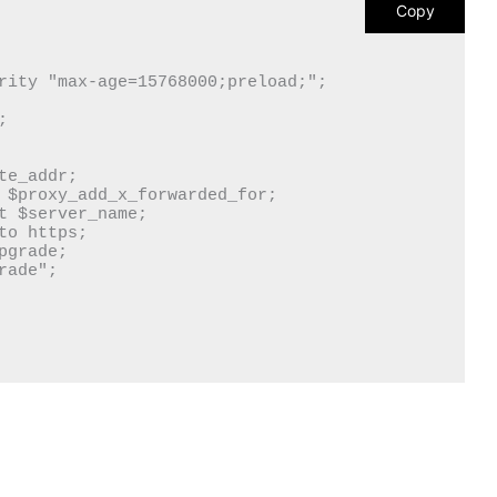
Copy
rity "max-age=15768000;preload;";



te_addr;

 $proxy_add_x_forwarded_for;

t $server_name;

to https;

grade;

ade";
