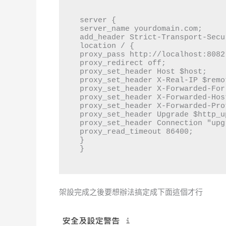
server {

server_name yourdomain.com;

add_header Strict-Transport-Secu
location / {

proxy_pass http://localhost:8082;
proxy_redirect off;

proxy_set_header Host $host;

proxy_set_header X-Real-IP $remo
proxy_set_header X-Forwarded-For
proxy_set_header X-Forwarded-Hos
proxy_set_header X-Forwarded-Pro
proxy_set_header Upgrade $http_up
proxy_set_header Connection "upgr
proxy_read_timeout 86400;

}

}
架設完成之後要想辦法搞定成下面這個才行