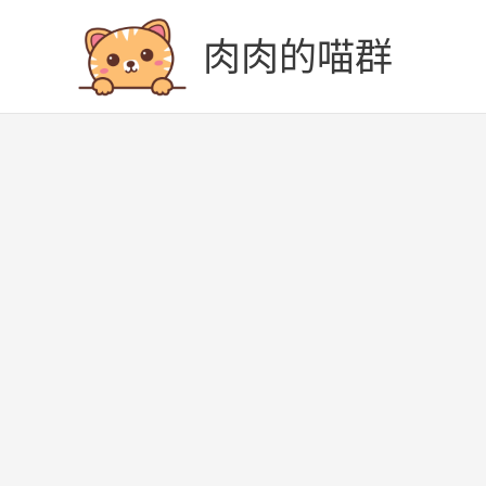
跳
至
肉肉的喵群
主
要
內
容