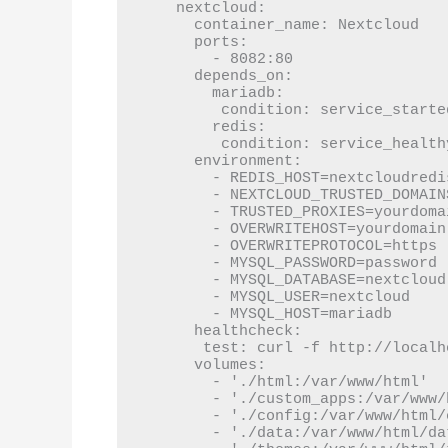
  nextcloud:

    container_name: Nextcloud

    ports:

      - 8082:80

    depends_on:

      mariadb:

       condition: service_started

      redis:

       condition: service_healthy

    environment:

      - REDIS_HOST=nextcloudredis

      - NEXTCLOUD_TRUSTED_DOMAINS=yourdomain.com

      - TRUSTED_PROXIES=yourdomain.com

      - OVERWRITEHOST=yourdomain.com

      - OVERWRITEPROTOCOL=https

      - MYSQL_PASSWORD=password

      - MYSQL_DATABASE=nextcloud

      - MYSQL_USER=nextcloud

      - MYSQL_HOST=mariadb

    healthcheck:

     test: curl -f http://localhost:80/ || exit 1

    volumes:

      - './html:/var/www/html'

      - './custom_apps:/var/www/html/custom_apps'

      - './config:/var/www/html/config'

      - './data:/var/www/html/data'
