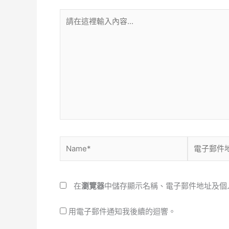
請
在
這
裡
輸
入
內
容...
Name*
電
子
郵
件
在
瀏覽器
中儲存顯示名稱、電子郵件地址及個
地
址
用電子郵件通知我後續的迴響。
*