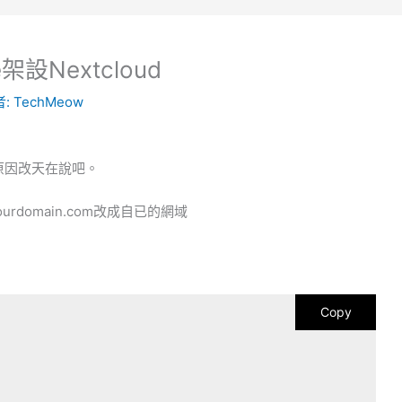
e架設Nextcloud
者:
TechMeow
，原因改天在說吧。
urdomain.com改成自已的網域
Copy